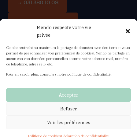
→ 031 380 10 08
→ info-fr@mendo.ch
Mendo respecte votre vie
privée
Ce site restreint au maximum le partage de données avec des tiers et vous
Navigation
permet de personnaliser vos préférences de cookies. Mendo ne partage en
aucun cas vos données personnelles comme votre adresse mail, numéro
de téléphone, adresse IP, etc.
Offre de cours
Pour en savoir plus, consultez notre politique de confidentialité.
Newsletter Mendo-Info
Accepter
Conditions générales
Refuser
Protection des données
Voir les préférences
Politique de cookies
Déclaration de confidentialité