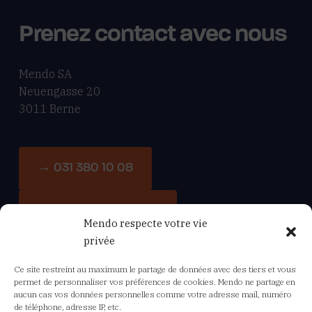
Prenez contact avec nous
Mendo SA
Neuengasse 20
3011 Berne
→ 031 380 10 08
→ info-fr@mendo.ch
Mendo respecte votre vie
privée
Ce site restreint au maximum le partage de données avec des tiers et vous
Navigation
permet de personnaliser vos préférences de cookies. Mendo ne partage en
aucun cas vos données personnelles comme votre adresse mail, numéro
de téléphone, adresse IP, etc.