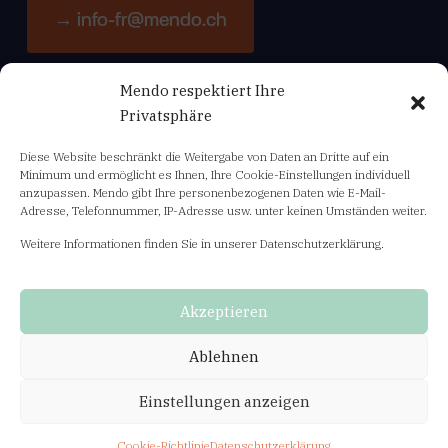
→ info-fr@mendo.ch
Mendo respektiert Ihre
Navigation
Privatsphäre
Diese Website beschränkt die Weitergabe von Daten an Dritte auf ein
Bildungsangebot
Minimum und ermöglicht es Ihnen, Ihre Cookie-Einstellungen individuell
anzupassen. Mendo gibt Ihre personenbezogenen Daten wie E-Mail-
Adresse, Telefonnummer, IP-Adresse usw. unter keinen Umständen weiter.
Abo Fachnews mendo-info
Weitere Informationen finden Sie in unserer Datenschutzerklärung.
Unsere Geschäftsbedingungen
Datenschutzerklärung
Akzeptieren
General terms and conditions
Ablehnen
Privacy policy
Einstellungen anzeigen
Cookie-Richtlinie
Datenschutzerklärung