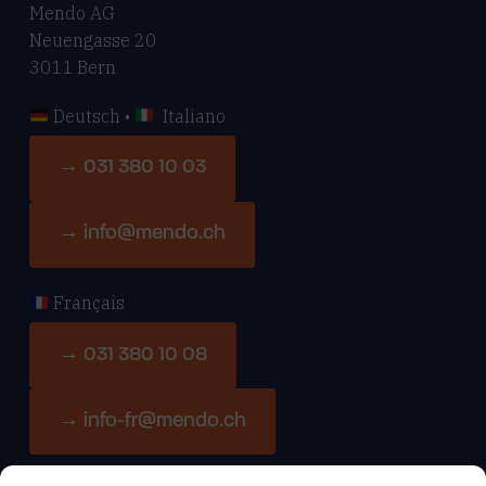
Mendo AG
Neuengasse 20
3011 Bern
Deutsch •
Italiano
→ 031 380 10 03
→ info@mendo.ch
Français
→ 031 380 10 08
→ info-fr@mendo.ch