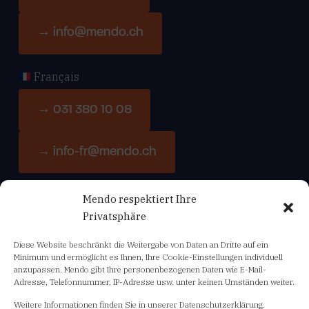
→ info@mendo.ch
Français
→ 031 380 10 08
→ info-fr@mendo.ch
Mendo respektiert Ihre
Navigation
Privatsphäre
Diese Website beschränkt die Weitergabe von Daten an Dritte auf ein
Bildungsangebot
Minimum und ermöglicht es Ihnen, Ihre Cookie-Einstellungen individuell
anzupassen. Mendo gibt Ihre personenbezogenen Daten wie E-Mail-
Adresse, Telefonnummer, IP-Adresse usw. unter keinen Umständen weiter.
Abo Fachnews mendo-info
Weitere Informationen finden Sie in unserer Datenschutzerklärung.