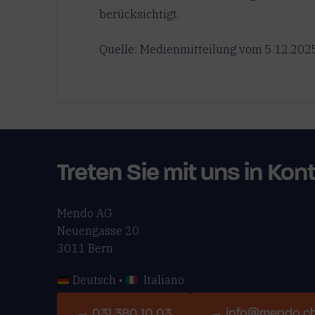
berücksichtigt.
Quelle: Medienmitteilung vom 5.12.202
Treten Sie mit uns in Kon
Mendo AG
Neuengasse 20
3011 Bern
Deutsch •
Italiano
→ 031 380 10 03
→ info@mendo.c