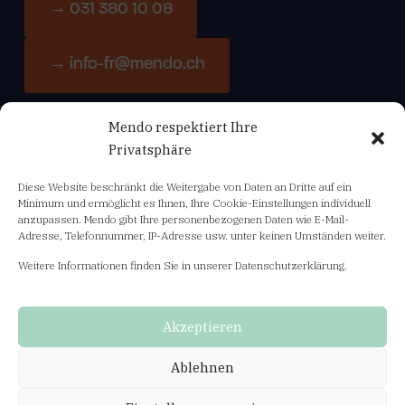
→ 031 380 10 08
→ info-fr@mendo.ch
Mendo respektiert Ihre
Navigation
Privatsphäre
Diese Website beschränkt die Weitergabe von Daten an Dritte auf ein
Bildungsangebot
Minimum und ermöglicht es Ihnen, Ihre Cookie-Einstellungen individuell
anzupassen. Mendo gibt Ihre personenbezogenen Daten wie E-Mail-
Adresse, Telefonnummer, IP-Adresse usw. unter keinen Umständen weiter.
Abo Fachnews mendo-info
Weitere Informationen finden Sie in unserer Datenschutzerklärung.
Unsere Geschäftsbedingungen
Datenschutzerklärung
Akzeptieren
General terms and conditions
Ablehnen
Privacy policy