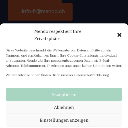
→ info-fr@mendo.ch
Mendo respektiert Ihre
Navigation
Privatsphäre
Diese Website beschränkt die Weitergabe von Daten an Dritte auf ein
Bildungsangebot
Minimum und ermöglicht es Ihnen, Ihre Cookie-Einstellungen individuell
anzupassen. Mendo gibt Ihre personenbezogenen Daten wie E-Mail-
Adresse, Telefonnummer, IP-Adresse usw. unter keinen Umständen weiter.
Abo Fachnews mendo-info
Weitere Informationen finden Sie in unserer Datenschutzerklärung.
Unsere Geschäftsbedingungen
Datenschutzerklärung
Akzeptieren
General terms and conditions
Ablehnen
Privacy policy
Einstellungen anzeigen